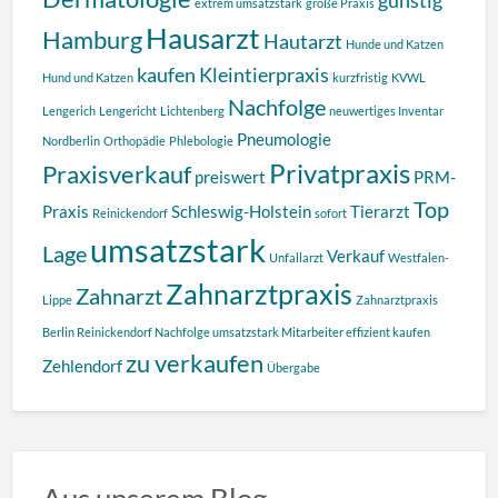
extrem umsatzstark
große Praxis
Hausarzt
Hamburg
Hautarzt
Hunde und Katzen
kaufen
Kleintierpraxis
Hund und Katzen
kurzfristig
KVWL
Nachfolge
Lengerich
Lengericht
Lichtenberg
neuwertiges Inventar
Pneumologie
Nordberlin
Orthopädie
Phlebologie
Privatpraxis
Praxisverkauf
preiswert
PRM-
Top
Praxis
Schleswig-Holstein
Tierarzt
Reinickendorf
sofort
umsatzstark
Lage
Verkauf
Unfallarzt
Westfalen-
Zahnarztpraxis
Zahnarzt
Lippe
Zahnarztpraxis
Berlin Reinickendorf Nachfolge umsatzstark Mitarbeiter effizient kaufen
zu verkaufen
Zehlendorf
Übergabe