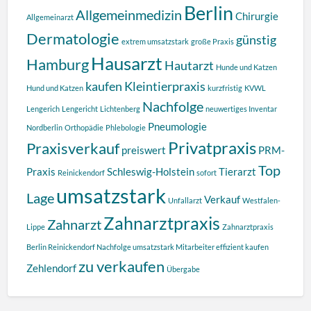
Berlin
Allgemeinmedizin
Chirurgie
Allgemeinarzt
Dermatologie
günstig
extrem umsatzstark
große Praxis
Hausarzt
Hamburg
Hautarzt
Hunde und Katzen
kaufen
Kleintierpraxis
Hund und Katzen
kurzfristig
KVWL
Nachfolge
Lengerich
Lengericht
Lichtenberg
neuwertiges Inventar
Pneumologie
Nordberlin
Orthopädie
Phlebologie
Privatpraxis
Praxisverkauf
preiswert
PRM-
Top
Praxis
Schleswig-Holstein
Tierarzt
Reinickendorf
sofort
umsatzstark
Lage
Verkauf
Unfallarzt
Westfalen-
Zahnarztpraxis
Zahnarzt
Lippe
Zahnarztpraxis
Berlin Reinickendorf Nachfolge umsatzstark Mitarbeiter effizient kaufen
zu verkaufen
Zehlendorf
Übergabe