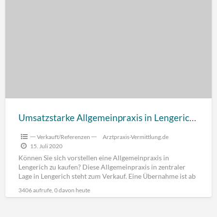
Umsatzstarke Allgemeinpraxis in Lengerich sehr preiswert abzugeben
一 Verkauft/Referenzen 一
Arztpraxis-Vermittlung.de
15. Juli 2020
Können Sie sich vorstellen eine Allgemeinpraxis in
Lengerich zu kaufen? Diese Allgemeinpraxis in zentraler
Lage in Lengerich steht zum Verkauf. Eine Übernahme ist ab
sofort
[…]
3406 aufrufe, 0 davon heute