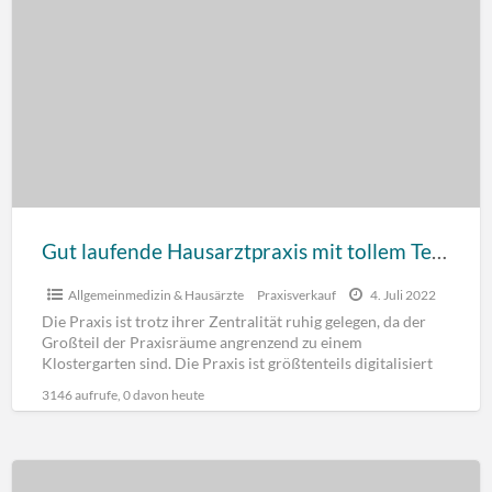
Gut laufende Hausarztpraxis mit tollem Team und netten Patienten
Allgemeinmedizin & Hausärzte
Praxisverkauf
4. Juli 2022
Die Praxis ist trotz ihrer Zentralität ruhig gelegen, da der
Großteil der Praxisräume angrenzend zu einem
Klostergarten sind. Die Praxis ist größtenteils digitalisiert
und die
[…]
3146 aufrufe, 0 davon heute