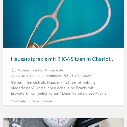
Hausarztpraxis mit 2 KV-Sitzen in Charlottenburg-Wilmersdorf
Allgemeinmedizin & Hausärzte
Arztpraxis-Vermittlung Hamburg
18. April 2024
Sie möchten sich als Hausarzt in Charlottenburg
niederlassen? Und suchen dabei eine Praxis mit
Erweiterungsmöglichkeiten? Dann könnte diese Praxis
genau die Richtige für Sie sein.
[…]
1549 aufrufe, 2 davon heute