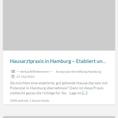
Hausarztpraxis in Hamburg – Etabliert und gut geführt, 2 KV-Sitze
一 Verkauft/Referenzen 一
Arztpraxis-Vermittlung Hamburg
23. Mai 2022
Sie möchten eine etablierte, gut gehende Hausarztpraxis mit
Potenzial in Hamburg übernehmen? Dann ist diese Praxis
vielleicht genau die richtige für Sie. Lage im
[…]
2890 aufrufe, 1 davon heute