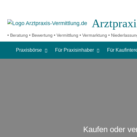
Arztpraxi
Für
Über
Blo
Kontakt
• Beratung • Bewertung • Vermittlung • Vermarktung • Niederlassun
er
Kaufinteressenten
uns
Le
Praxisbörse
Für Praxisinhaber
Für Kaufinter
Kaufen oder ver