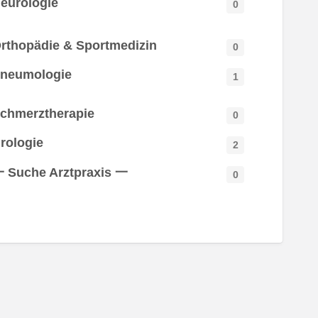
eurologie
0
rthopädie & Sportmedizin
0
neumologie
1
chmerztherapie
0
rologie
2
 Suche Arztpraxis 一
0