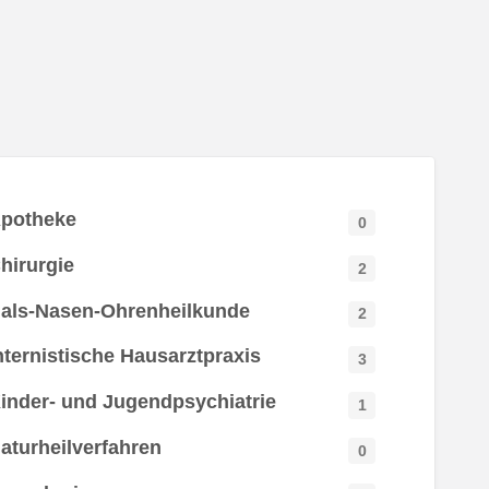
potheke
0
hirurgie
2
als-Nasen-Ohrenheilkunde
2
nternistische Hausarztpraxis
3
inder- und Jugendpsychiatrie
1
aturheilverfahren
0