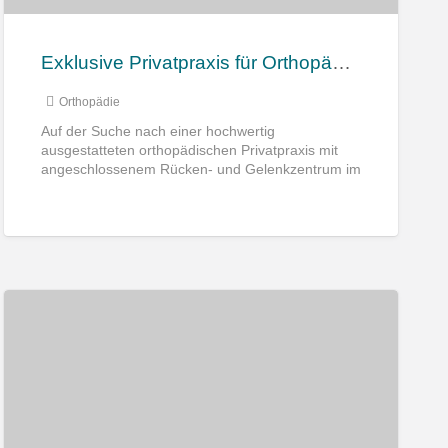
Exklusive Privatpraxis für Orthopädie und Sportmedizin im Hamburger Speckgürtel
Orthopädie
Auf der Suche nach einer hochwertig
ausgestatteten orthopädischen Privatpraxis mit
angeschlossenem Rücken- und Gelenkzentrum im
Hamburger Speckgürtel? Dann könnte diese
Praxis zu Ihnen passen. Lage
[…]