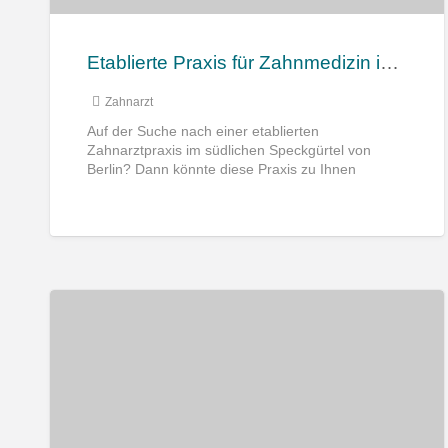
Etablierte Praxis für Zahnmedizin im südlichen Speckgürtel von Berlin abzugeben
Zahnarzt
Auf der Suche nach einer etablierten
Zahnarztpraxis im südlichen Speckgürtel von
Berlin? Dann könnte diese Praxis zu Ihnen
passen. Lage Die Zahnarztpraxis befindet sich im
[…]