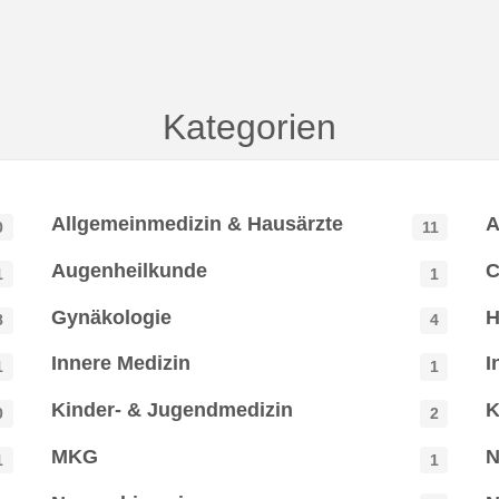
Kategorien
Allgemeinmedizin & Hausärzte
A
0
11
Augenheilkunde
C
1
1
Gynäkologie
H
8
4
Innere Medizin
I
1
1
Kinder- & Jugendmedizin
K
0
2
MKG
N
1
1