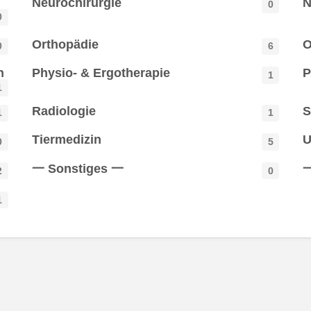
Neurochirurgie
N
0
0
Orthopädie
O
0
6
n
Physio- & Ergotherapie
P
1
1
Radiologie
S
1
1
Tiermedizin
U
0
5
一 Sonstiges 一
一
2
0
1