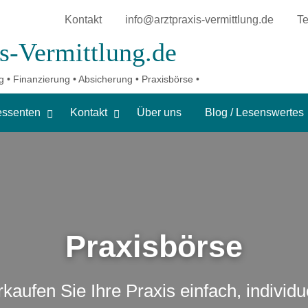
Kontakt
info@arztpraxis-vermittlung.de
Te
s-Vermittlung.de
g /
g • Finanzierung • Absicherung • Praxisbörse •
senswertes
essenten
Kontakt
Über uns
Blog / Lesenswertes
Praxisbörse
kaufen Sie Ihre Praxis einfach, individ