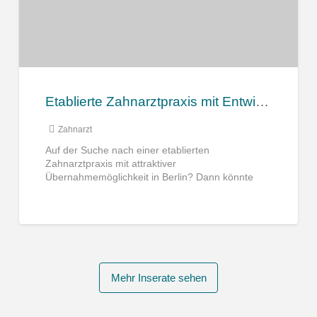
Etablierte Zahnarztpraxis mit Entwicklungspotenzial in Berlin zur Übernahme
Zahnarzt
Auf der Suche nach einer etablierten
Zahnarztpraxis mit attraktiver
Übernahmemöglichkeit in Berlin? Dann könnte
diese Praxis zu Ihnen passen. Lage Die Praxis
befindet sich in
[…]
Mehr Inserate sehen