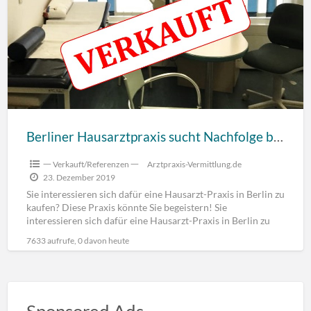
Berliner Hausarztpraxis sucht Nachfolge bis Mitte 2020, chirurgienah eingerichtet
一 Verkauft/Referenzen 一
Arztpraxis-Vermittlung.de
23. Dezember 2019
Sie interessieren sich dafür eine Hausarzt-Praxis in Berlin zu
kaufen? Diese Praxis könnte Sie begeistern! Sie
interessieren sich dafür eine Hausarzt-Praxis in Berlin zu
kaufen
[…]
7633 aufrufe, 0 davon heute
Sponsored Ads