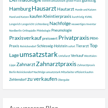
extrem umsatzstark
große Praxis
Hausarzt
Hamburg
Hautarzt
Hunde und Katzen
kaufen
Kleintierpraxis
Hund und Katzen
kurzfristig
KVWL
Nachfolge
Lengerich
Lengericht
Lichtenberg
neuwertiges Inventar
Pneumologie
Nordberlin
Orthopädie
Phlebologie
Privatpraxis
Praxisverkauf
preiswert
PRM-
Top
Praxis
Schleswig-Holstein
Tierarzt
Reinickendorf
sofort
umsatzstark
Lage
Verkauf
Unfallarzt
Westfalen-
Zahnarztpraxis
Zahnarzt
Lippe
Zahnarztpraxis
Berlin Reinickendorf Nachfolge umsatzstark Mitarbeiter effizient kaufen
zu verkaufen
Zehlendorf
Übergabe