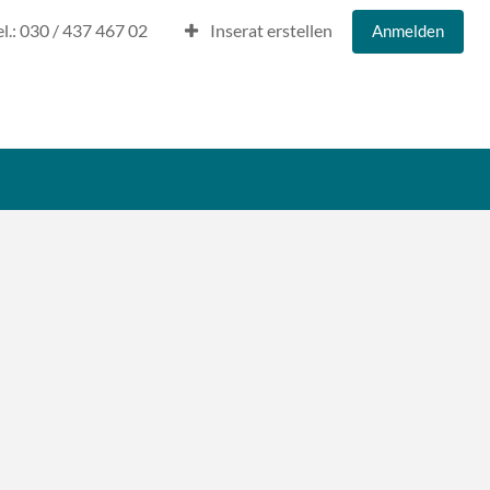
el.: 030 / 437 467 02
Inserat erstellen
Anmelden