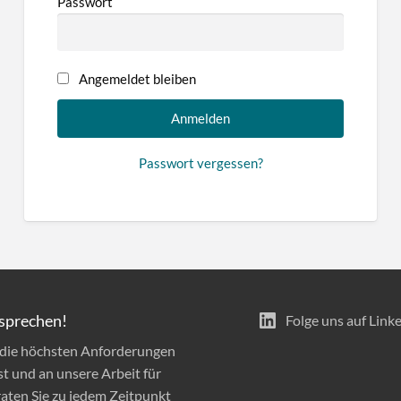
Passwort
Angemeldet bleiben
Passwort vergessen?
sprechen!
Folge uns auf Link
n die höchsten Anforderungen
st und an unsere Arbeit für
raten Sie zu jedem Zeitpunkt