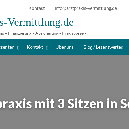
Kontakt
info@arztpraxis-vermittlung.de
T
s-Vermittlung.de
g /
ng • Finanzierung • Absicherung • Praxisbörse •
senswertes
ssenten
Kontakt
Über uns
Blog / Lesenswertes
axis mit 3 Sitzen in S