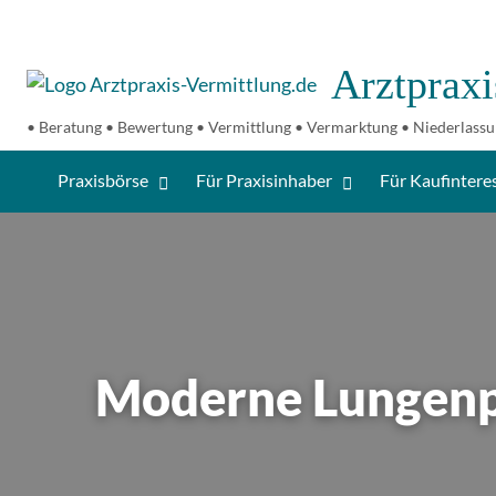
Arztpraxi
Für
Über
Blo
Kontakt
• Beratung • Bewertung • Vermittlung • Vermarktung • Niederlassu
er
Kaufinteressenten
uns
Le
Praxisbörse
Für Praxisinhaber
Für Kaufintere
Moderne Lungenpr