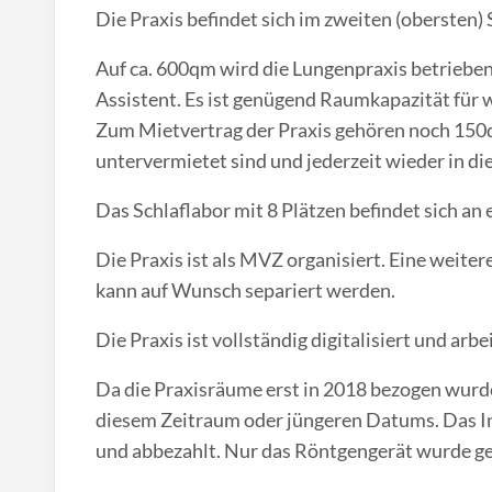
Die Praxis befindet sich im zweiten (obersten)
Auf ca. 600qm wird die Lungenpraxis betrieben. 
Assistent. Es ist genügend Raumkapazität für 
Zum Mietvertrag der Praxis gehören noch 150q
untervermietet sind und jederzeit wieder in di
Das Schlaflabor mit 8 Plätzen befindet sich an
Die Praxis ist als MVZ organisiert. Eine weite
kann auf Wunsch separiert werden.
Die Praxis ist vollständig digitalisiert und arb
Da die Praxisräume erst in 2018 bezogen wurde
diesem Zeitraum oder jüngeren Datums. Das In
und abbezahlt. Nur das Röntgengerät wurde ge