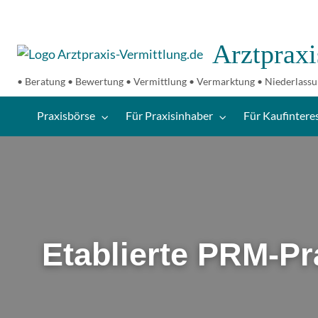
Arztpraxi
Für
Über
Blo
Kontakt
• Beratung • Bewertung • Vermittlung • Vermarktung • Niederlassu
er
Kaufinteressenten
uns
Le
Praxisbörse
Für Praxisinhaber
Für Kaufintere
Etablierte PRM-Pr