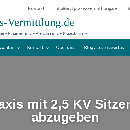
Kontakt
info@arztpraxis-vermittlung.de
T
s-Vermittlung.de
g /
ng • Finanzierung • Absicherung • Praxisbörse •
senswertes
ssenten
Kontakt
Über uns
Blog / Lesenswertes
axis mit 2,5 KV Sitze
abzugeben