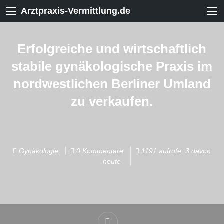
Arztpraxis-Vermittlung.de
Erfolgreiche und wirtschaftlich
stabile gynäkologische Praxis im
nordwestlichen Berliner Umland
zu verkaufen.
Gynäkologie
0 Kommentare
1191 aufrufe, 3 davon
heute